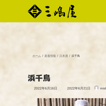
コ
ナ
ン
ビ
テ
ゲ
ン
ー
ツ
シ
へ
ョ
ス
ン
キ
に
ッ
移
プ
動
ホーム
新着情報
日本酒
浜千鳥
浜千鳥
最
2022年6月16日
2022年6月21日
mis
終
更
新
日