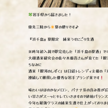
岩手県から届きました！
東北三陸から
夏の便りです♪
『浜千鳥』夏限定 純米うすにごり生酒
※昨年初入荷で即完売した「浜千鳥の夏酒」で
大槌酒米研究会の佐々木重吾さんが育てた「銀河
ちなみに
酒米「銀河のしずく」は日経トレンディ主催の「
連続して獲得した優秀な岩手ブランド米です
味わいはほのかなメロン、バナナ系の含み香が広
い甘さがスーッとキレていきますので終始バラン
今年も最強クラスの純米生酒で仕上がっておりま