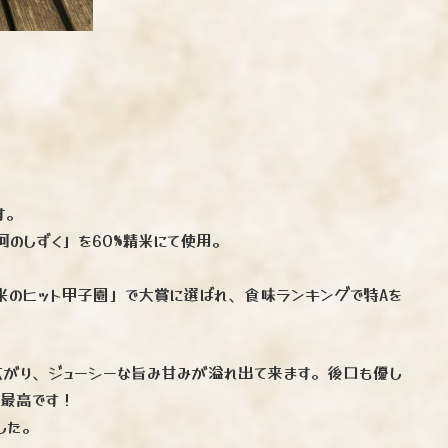
す。
のしずく」を60%精米にて使用。
米のヒット甲子園」で大賞に選ばれ、食味ランキングで特Aを
がり、ジューシーな旨み甘みが溢れ出て来ます。後口も優し
ス最高です！
した。