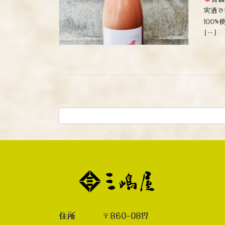
実酒です
100
[…]
住所 〒860-0817