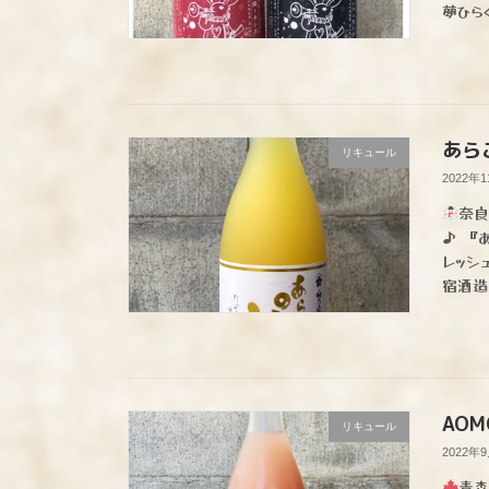
夢ひら
あら
リキュール
2022年
奈良
♪ 『
レッシ
宿酒造 
AOMO
リキュール
2022年
青森