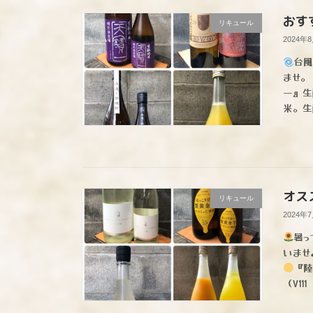
おす
リキュール
2024年
台風
ませ。
一』生
米。生
オス
リキュール
2024年
暑っ
いませ
『陸
（V111