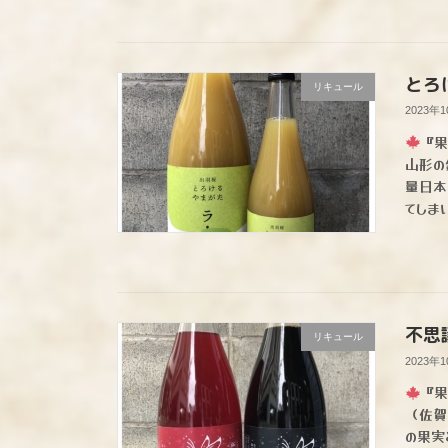
とろ
リキュール
2023年
『果
山形の
量日本
てしま
不思
リキュール
2023年
『果
（佐賀
の果実