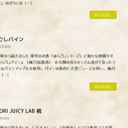
く。おぼろに光 […]
続きを読む
ごしパイン
11月30日
県から届きました 果実のお酒「あらごしシリーズ」に新たな仲間です
あらごしパイン』（梅乃宿酒造） ※太陽の光をたくさん浴びて育ったフ
ュなパインアップルを使用。パインの果肉と天然ジュースを用い、梅乃
[…]
続きを読む
RI JUICY LAB 桃
9月16日
県から届きました 「JAアオレン」（弘前市）と八戸酒造コラボ果