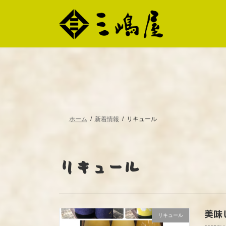
コ
ナ
ン
ビ
テ
ゲ
ン
ー
ツ
シ
へ
ョ
ス
ン
キ
に
ッ
移
プ
動
ホーム
新着情報
リキュール
リキュール
美味
リキュール