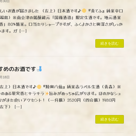
4月30日
しいお酒が届きました （左上）日本酒です♪
『青てふ』純米辛口
福島）※南会津の銘醸蔵元「国権酒造」限定生酒です。地元酒米
香」80%精米。口当たりシャープですが、ふくよかさと奥深さがしっか
います。ガ […]
続きを読む
すめのお酒です
1月18日
左上）日本酒です♪
『陸奥八仙』純米赤ラベル生酒（青森）※
みのある果実香とキラキラ
旨みがめっちゃ広がります。ほのかなシュ
ワがまた良いアクセント！（一升瓶）3520円（四合瓶）1980円
左下） […]
続きを読む