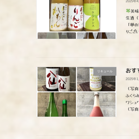
2025年
美味
生酒（
「夢の
りござ
おす
リキュール
2025年
（写真
ふくら
ワシュ
（写真