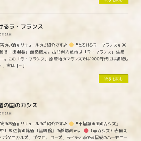
けるラ・フランス
10月16日
実のお酒』リキュールのご紹介です♪
『とろけるラ・フランス』※
銘酒「出羽桜」醸造蔵元。山形県天童市は「ラ・フランス」生産
一。この「ラ・フランス」原産地のフランスでは1900年代には絶滅し
い、実は […]
続きを読む
議の国のカシス
10月16日
実のお酒』リキュールのご紹介です♪
『不思議の国のカシス』
県）※佐賀の銘酒「基峰鶴」の醸造蔵元。
（赤カシス）赤揃え
とボタニカルズ。ザクロ、ローズ、ライチと奏でる偏愛のハーモニー