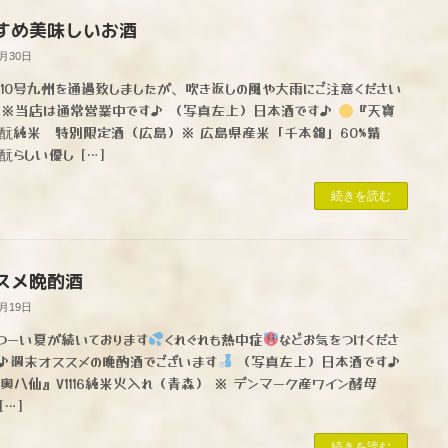
すめ美味しいお酒
8月30日
10号九州を通過致しましたが、吹き返しの風や大雨にご注意ください
 ※当店は通常営業中です♪ （写真左上）日本酒です♪
『天寶
酛純米 特別限定酒（広島）※ 広島県産米「千本錦」60%精
酛らしい優し […]
続きを読む
スメ晩酌酒
7月19日
つーい夏が続いております
くれぐれも熱中症
などお気をつけくださ
♪週末オススメの晩酌酒でございます
（写真左上）日本酒です♪
奥八仙』V1116純米火入れ（青森） ※ デンマーク産ワイン酵母
 […]
続きを読む