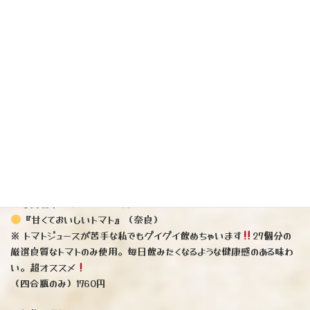
（一升瓶）3520円（四合瓶）1980円
（写真左下）日本酒です♪
『満寿泉』純米吟醸生うすにごり（富山）
※ 穏やかなバナナの様な上品な香りが心地良く、しっとりとした優しい
口当たり。柔らかくクリーミーな味わいが特徴です♪
（一升瓶）3740円（四合瓶）2200円
（写真右上）日本酒です♪
『長陽福娘』純米うすにごり活性生（山口）※ 瓶内二次発酵
心
地よいガス感とほんのり甘い味わいはまさに大人のラムネです♪
（四合瓶のみ）1375円
（写真右下）リキュールです♪
『甘くておいしいトマト』（奈良）
※ トマトジュースが苦手な私でもグイグイ飲めちゃいます
27個分の
厳選良質なトマトのみ使用。毎日飲みたくなるような健康感のある味わ
い。超オススメ
（四合瓶のみ）1760円