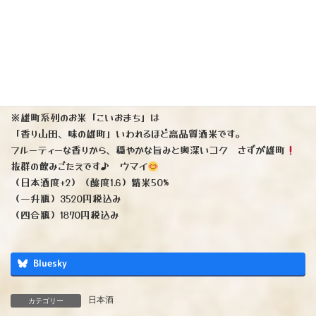
す♪
（日本酒度−1）（酸度1.5）精米60%
（一升瓶）3190円税込み
（四合瓶）1595円税込み
（写真右）
『上喜元』こいおまち（純米大吟醸）火入れ
※雄町系列のお米「こいおまち」は
「香り山田、味の雄町」いわれるほど高品質酒米です。
フルーティーな香りから、穏やかな旨みと奥深いコク さずが雄町
抜群の飲みごたえです♪ ウマイ
（日本酒度+2）（酸度1.6）精米50%
（一升瓶）3520円税込み
（四合瓶）1870円税込み
Bluesky
日本酒
カテゴリー