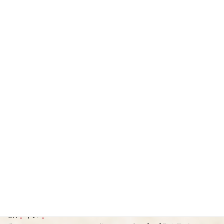
再入荷致しました
8月5日LINEにてご紹介させて頂き
即完売致しました。
『黒牛』辛口純米（和歌山県）
※鮮やかな赤色が辛〜いをイメージさせます。
口に含んだ瞬間「山田錦」の力強い旨みが広がり、ゴックン後味わい
深く
OH
辛い