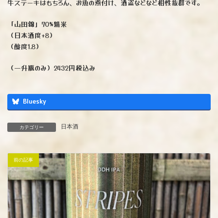
牛ステーキはもちろん、お魚の煮付け、酒盗などなど相性抜群です。
「山田錦」70%精米
（日本酒度+8）
（酸度1.8）
（一升瓶のみ）2432円税込み
Bluesky
日本酒
カテゴリー
前の記事