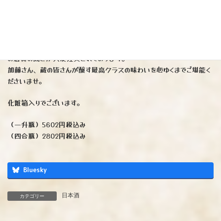
金鶴を醸す加藤酒造店さんは品質向上はもちろん特約店を増やさず、
我々酒屋を大切にお付き合いして頂きブレず信念を貫き通すそのお人柄
が酒の味わいに出ていると思います。
最近は加藤酒造店さんのお酒を他の蔵元さん達もリスペクトするぐらいそ
の酒質の高さが大変注文されております。
加藤さん、蔵の皆さんが醸す最高クラスの味わいを心ゆくまでご堪能く
ださいませ。
化粧箱入りでございます。
（一升瓶）5602円税込み
（四合瓶）2802円税込み
Bluesky
日本酒
カテゴリー