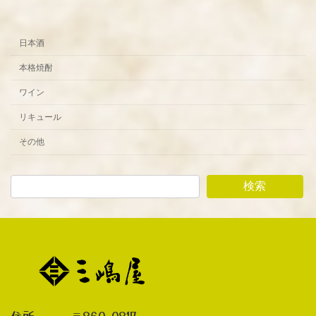
2022年9月9日
日本酒
本格焼酎
ワイン
リキュール
その他
検索
住所 〒860-0817