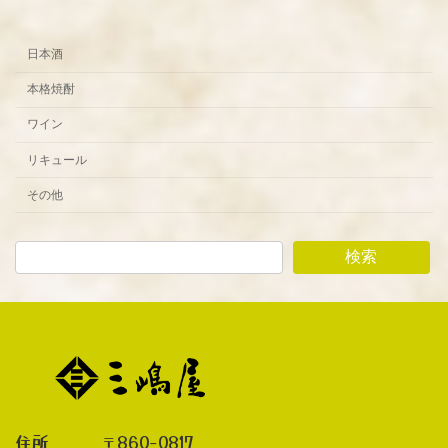
日本酒
本格焼酎
ワイン
リキュール
その他
検索
住所 〒860-0817