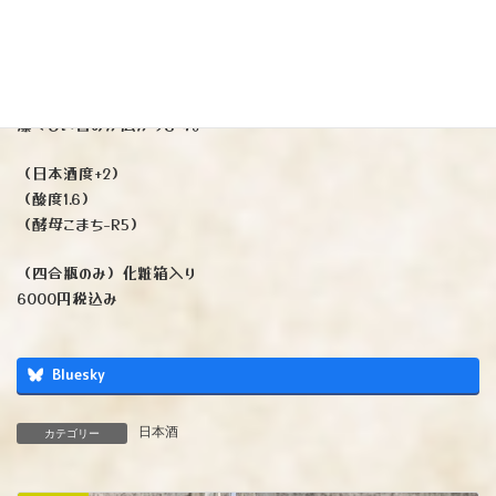
酒米「秋田酒こまち」をなんと29%精米‼︎
厚さ5cmもある秋田杉の木桶で仕込むため、徹底した低温度管理のも
と熟成貯蔵しました。
芳醇な果物（メロン、桃）の香りから始まり、可憐なジューシーさと
凛々しい旨みが広がります。
（日本酒度+2）
（酸度1.6）
（酵母こまち-R5）
（四合瓶のみ）化粧箱入り
6000円税込み
Bluesky
日本酒
カテゴリー