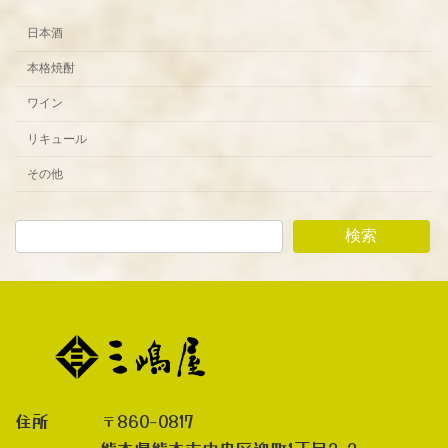
日本酒
本格焼酎
ワイン
リキュール
その他
検索
住所 〒860-0817