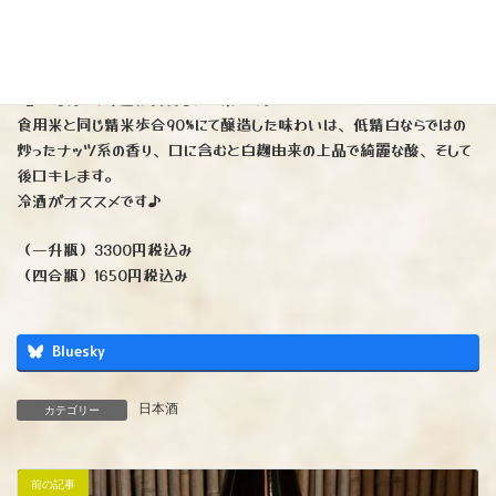
米と米麹だけを使用した日本酒です。
『晴天の霹靂』とは
日本穀物検定協会による「米食味ランキング」において最高評価『特
A』をなんと7年連続受賞したお米です。
食用米と同じ精米歩合90%にて醸造した味わいは、低精白ならではの
炒ったナッツ系の香り、口に含むと白麹由来の上品で綺麗な酸、そして
後口キレます。
冷酒がオススメです♪
（一升瓶）3300円税込み
（四合瓶）1650円税込み
Bluesky
日本酒
カテゴリー
前の記事