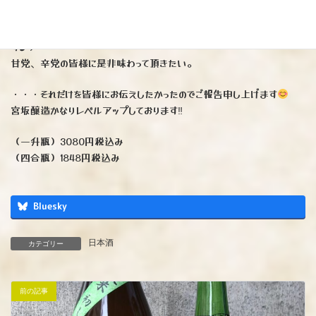
これはヤバイ
とにかくメチャクチャ美味い
とっ〜〜ても極ウマです（個人の感想で
す♪）
甘党、辛党の皆様に是非味わって頂きたい。
・・・それだけを皆様にお伝えしたかったのでご報告申し上げます
宮坂醸造かなりレベルアップしております‼︎
（一升瓶）3080円税込み
（四合瓶）1848円税込み
Bluesky
日本酒
カテゴリー
前の記事