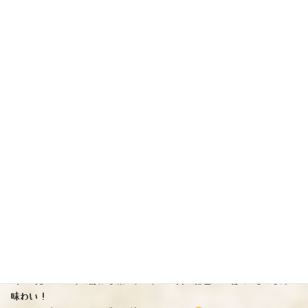
国権酒造（福島県南会津）
（写真左）
『てふ』純米生酒
※酒米「山田錦」「夢の香」を60%精米にて使用。
今季「てふ」生酒、予想通り素晴らしく優しい味わいでした。フレッシ
ュ感を保ちながら爽快な風味、生酒ですけどアルコール15度とスイスイ
と盃が進みます！
化粧箱入りですので、ご贈答にもオススメです
（一升瓶）3300円税込み
（四合瓶）1650円税込み
（写真右）
『垂れ口』純米生原酒
※地元酒米「夢の香」60%精米にて使用。
アルコール度17% 辛口！
ひと口含んで、ごっくん・・・。
目を閉じると 冬の静かな夜にシンシンと降る粉雪を想像するような深き
味わい！