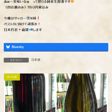
あぁ〰︎美味いなぁ って感じる純米生原酒です
（四合瓶のみ）1760円税込み
今晩はサッカー
W杯
ベスト8に向けて頑張れ！
日本代表
応援
します
Bluesky
日本酒
カテゴリー
前の記事