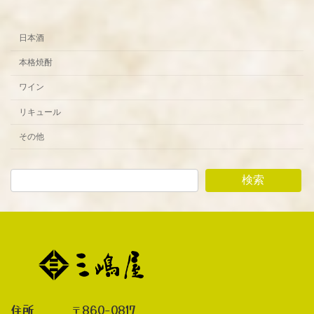
日本酒
本格焼酎
ワイン
リキュール
その他
検索
住所 〒860-0817