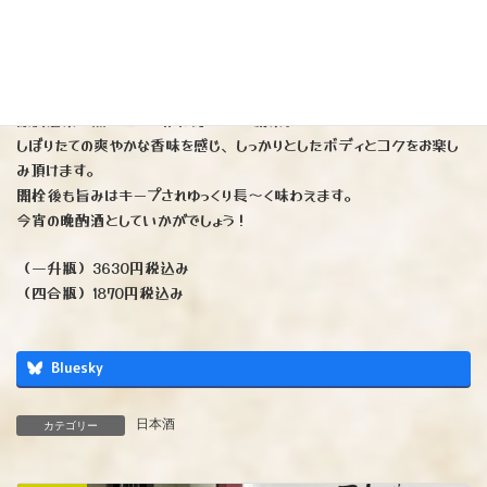
※毎年大人気の「泰斗」の生原酒が本日より発売開始となります
今季の味わいはとってもメチャクチャ美味しいです
ここ数年の中でもトップレベルだと思います。
原料酒米は熊本産「山田錦」を55%精米。
しぼりたての爽やかな香味を感じ、しっかりとしたボディとコクをお楽し
み頂けます。
開栓後も旨みはキープされゆっくり長〜く味わえます。
今宵の晩酌酒としていかがでしょう！
（一升瓶）3630円税込み
（四合瓶）1870円税込み
Bluesky
日本酒
カテゴリー