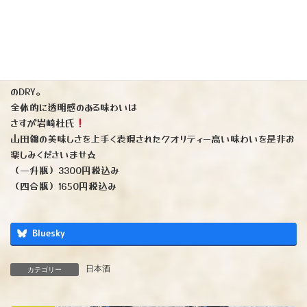
※お酒に触れる空気を極力少なくなるよう槽口からダイレクトに瓶詰め。
酵母の力による天然炭酸ガスのピチピチとした心地良い刺激を感じさ
せます。
日本酒度+9 とけっこうな辛口ですが上品な口当たりと滑らかな旨み後口
のDRY。
全体的に透明感のある味わいは
さすが岩崎杜氏
山田錦の美味しさを上手く表現されたクオリティー高い味わいを是非お
楽しみくださいませ☆
（一升瓶）3300円税込み
（四合瓶）1650円税込み
Bluesky
日本酒
カテゴリー