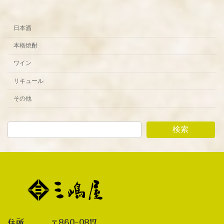
日本酒
本格焼酎
ワイン
リキュール
その他
検索
住所 〒860-0817