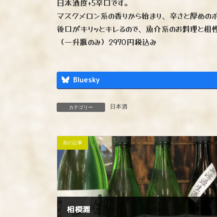
日本酒度+5辛口です。
マスクメロン系の香りから始まり、辛さと厚めの
後口がキリッとキレるので、魚介系のお料理と相
（一升瓶のみ）2970円税込み
Bluesky
日本酒
カテゴリー
前の記事
相模灘