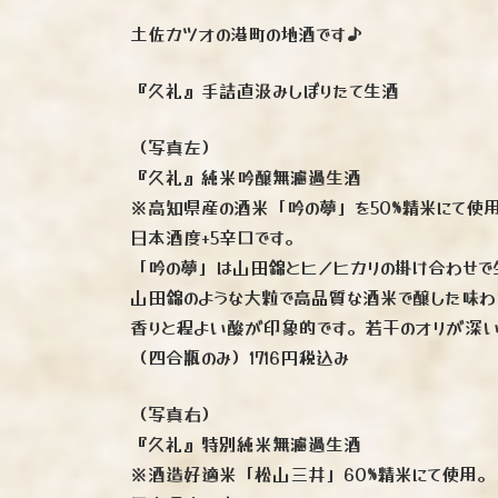
土佐カツオの港町の地酒です♪
『久礼』手詰直汲みしぼりたて生酒
（写真左）
『久礼』純米吟醸無濾過生酒
※高知県産の酒米「吟の夢」を50%精米にて使
日本酒度+5辛口です。
「吟の夢」は山田錦とヒノヒカリの掛け合わせで
山田錦のような大粒で高品質な酒米で醸した味わ
香りと程よい酸が印象的です。若干のオリが深い
（四合瓶のみ）1716円税込み
（写真右）
『久礼』特別純米無濾過生酒
※酒造好適米「松山三井」60%精米にて使用。