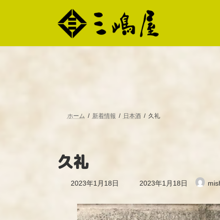
コ
ナ
ン
ビ
テ
ゲ
ン
ー
ツ
シ
へ
ョ
ス
ン
キ
に
ッ
移
プ
動
ホーム
新着情報
日本酒
久礼
久礼
最
2023年1月18日
2023年1月18日
mis
終
更
新
日