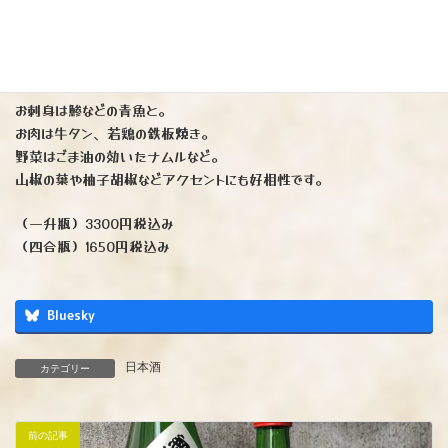
使用酒米は 麹に「山田錦」掛米に「五百万石」55%精米。
桃を連想させるような柔らかく甘い香り。
瑞々しい舌触りの後にしっかりとした旨みとコクを感じます。
お刺身は鯵などの青魚と。
お肉は牛タン、若鶏の鉄板焼き。
野菜はごま油の効いたナムルなど。
山椒の葉や柚子胡椒などアクセントにも好相性です。
（一升瓶）3300円税込み
（四合瓶）1650円税込み
Bluesky
日本酒
カテゴリー
前の記事