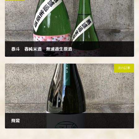
泰斗 春純米酒 無濾過生原酒
2023年2月13日
次の記事
飛鸞
2023年2月15日