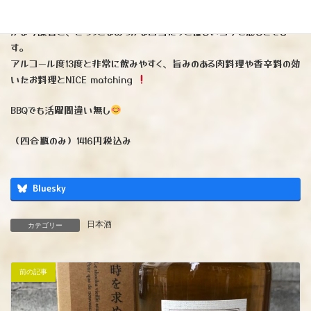
地元酒米「五百万石」を60%精米にて使用。純米吟醸ならではの華や
かな吟醸香と、さらっとなめらかな口当たりと優しいコクを感じさせま
す。
アルコール度13度と非常に飲みやすく、旨みのある肉料理や香辛料の効
いたお料理とNICE matching
BBQでも活躍間違い無し
（四合瓶のみ）1416円税込み
Bluesky
日本酒
カテゴリー
前の記事