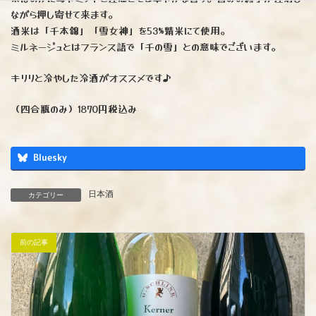
ながら押し寄せて来ます。
酒米は「千本錦」「雪女神」を53%精米にて使用。
ミルネージュとはフランス語で「千の雪」との意味でございます。
キリリと冷やした冷酒がオススメです♪
（四合瓶のみ）1870円税込み
Bluesky
日本酒
カテゴリー
前の記事