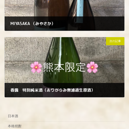
MIYASAKA （みやさか）
2023年3月6日
次の記事
香露 特別純米酒（おりがらみ無濾過生原酒）
2023年3月9日
日本酒
本格焼酎