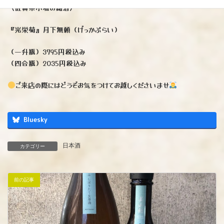
〈佐賀県小城の銘酒〉
『光栄菊』月下無頼（げっかぶらい）
（一升瓶）3795円税込み
（四合瓶）2035円税込み
ご来店の際にはどうぞお気をつけてお越しくださいませ
Bluesky
日本酒
カテゴリー
前の記事