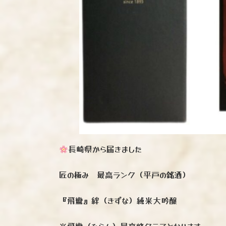
長崎県から届きました
匠の極み 最高ランク（平戸の銘酒）
『飛鸞』絆（きずな）純米大吟醸
※飛鸞（ひらん）最高峰クラスとなります。