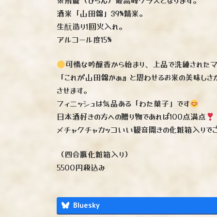
酒米「山田錦」39%精米。
生酛造り1回火入れ。
アルコール度15%
可憐な吟醸香から始まり、上品で洗練されたマ
「これが山田錦かぁ』と思わせるお米の美味しさ
させます。
フィニッシュは気品ある「わた菓子」です
日本酒好きの方への贈り物であれば100点満点
メチャクチャカッコいい観音開きの化粧箱入りで
（四合瓶化粧箱入り）
5500円税込み
Bluesky