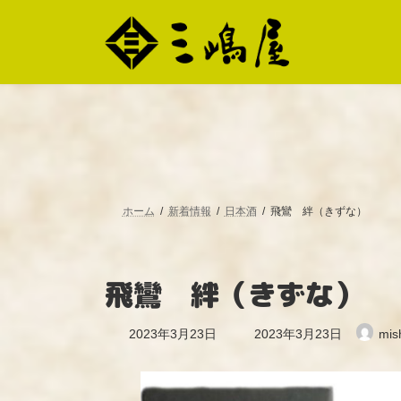
コ
ナ
ン
ビ
テ
ゲ
ン
ー
ツ
シ
へ
ョ
ス
ン
キ
に
ッ
移
プ
動
ホーム
新着情報
日本酒
飛鸞 絆（きずな）
飛鸞 絆（きずな）
最
2023年3月23日
2023年3月23日
mis
終
更
新
日