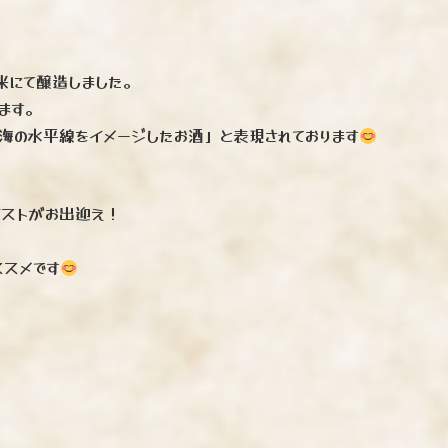
米にて醸造しました。
ます。
海の水平線をイメージしたお酒」と表現されております
イストがお出迎え！
スメです