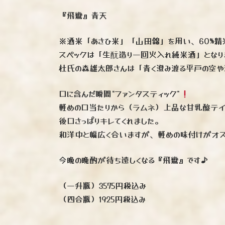
『飛鸞』青天
※酒米「あさひ米」「山田錦」を用い、60%精
スペックは「生酛造り一回火入れ純米酒」となり
杜氏の森雄太郎さんは「青く澄み渡る平戸の空や
口に含んだ瞬間“ファンタスティック”
軽めの口当たりから（ラムネ）上品な甘乳酸テ
後口さっぱりキレてくれました。
和洋中と幅広く合いますが、軽めの味付けがオス
今晩の晩酌が待ち遠しくなる『飛鸞』です♪
（一升瓶）3575円税込み
（四合瓶）1925円税込み