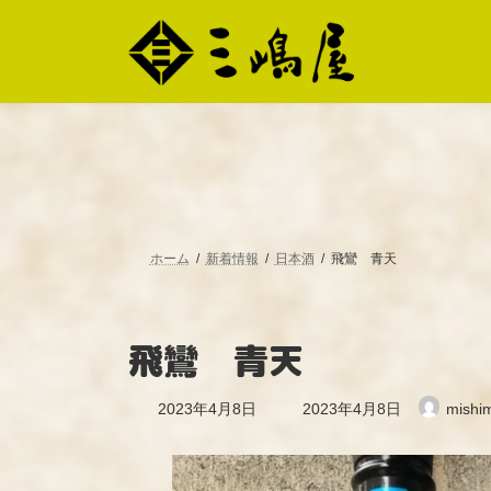
コ
ナ
ン
ビ
テ
ゲ
ン
ー
ツ
シ
へ
ョ
ス
ン
キ
に
ッ
移
プ
動
ホーム
新着情報
日本酒
飛鸞 青天
飛鸞 青天
最
2023年4月8日
2023年4月8日
mishi
終
更
新
日