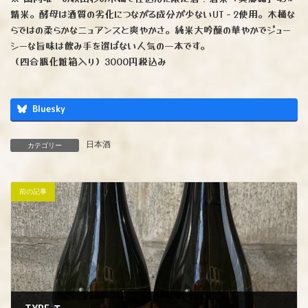
精米。酵母は酒質の劣化につながる成分が少ないUT－2使用。木桶な
らではの柔らかなニュアンスと爽やかさ。純米大吟醸の華やかでジュー
シーな旨味は飲み手を選ばない人気の一本です。
（四合瓶化粧箱入り）3000円税込み
Bluesky
日本酒
カテゴリー
前の記事