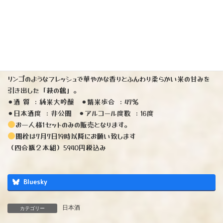
※ 宮城県七つの酒蔵が造りの工程を分担し一つのお酒を仕込む「ＤＡ
ＴＥ ＳＥＶＥＮ」。今年のリーダー蔵は「山和酒造」と「萩野酒
造」同じ米・同じ精米歩合で仕込むことで蔵の個性をより感じる味わい
を目指しました。
爽やかな香りと透明感のあるスッキリとした酸味の食中酒を目指した
「山和」。
リンゴのようなフレッシュで華やかな香りとふんわり柔らかい米の甘みを
引き出した「萩の鶴」。
⚫︎酒 質 ：純米大吟醸 ⚫︎精米歩合 ：47％
⚫︎日本酒度 ：非公開 ⚫︎アルコール度数 ：16度
お一人様1セットのみの販売となります。
開栓は7月7日19時以降にお願い致します
（四合瓶２本組）5940円税込み
Bluesky
日本酒
カテゴリー