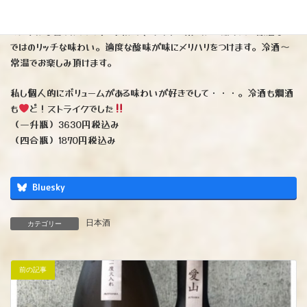
香」を60％まで磨きF-701酵母で仕込んだ限定酒です。お米由来の丸
く穏やかな香りが口の中に広がり、ソフトで柔らかい飲み口と原酒なら
ではのリッチな味わい。適度な酸味が味にメリハリをつけます。冷酒～
常温でお楽しみ頂けます。
私し個人的にボリュームがある味わいが好きでして・・・。冷酒も燗酒
も
ど！ストライクでした
（一升瓶）3630円税込み
（四合瓶）1870円税込み
Bluesky
日本酒
カテゴリー
前の記事