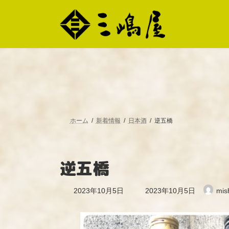
コ
ナ
ン
ビ
テ
ゲ
ン
ー
ツ
シ
へ
ョ
ス
ン
キ
に
ッ
移
プ
動
ホーム
新着情報
日本酒
逆五橋
逆五橋
最
2023年10月5日
2023年10月5日
mis
終
更
新
日