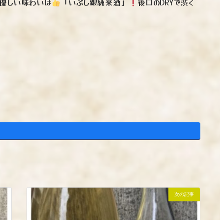
る優しい味わいは
「いぶし銀純米酒」
後口のDRYで渋く
次の記事