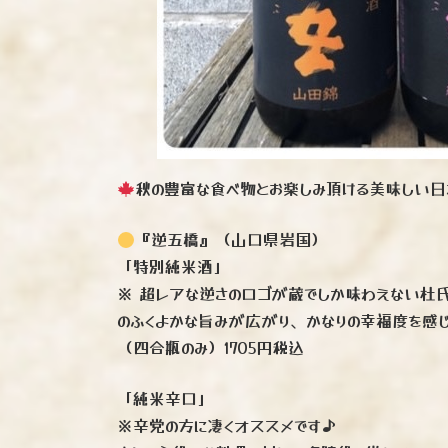
秋の豊富な食べ物とお楽しみ頂ける美味しい
『逆五橋』（山口県岩国）
「特別純米酒」
※ 超レアな逆さのロゴが蔵でしか味わえない杜
のふくよかな旨みが広がり、かなりの幸福度を感じ
（四合瓶のみ）1705円税込
「純米辛口」
※辛党の方に凄くオススメです♪