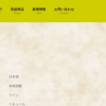
介
取扱商品
新着情報
お問い合わせ
o
Brand
New
Contact
日本酒
本格焼酎
ワイン
リキュール