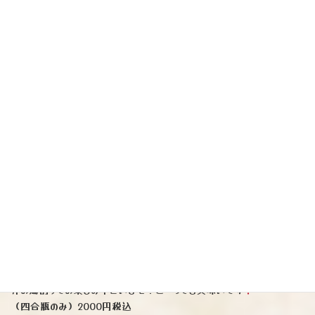
（写真右中）日本酒です♪
『美丈夫』純米吟醸CEL24（高知県）
※ 高知県独自の酵母「CEL-24」で醸した純米吟醸酒。デリシャスリ
ンゴを思わせる華やかな香りとピュアな甘味に、美丈夫らしい爽やかな
後切れを併せ持っています。例えるならば、旨味のある白ワインの様な食
中酒です。
（四合瓶のみ）1870円税込
（写真右下）芋焼酎です♪
『池の露』土着（どちゃく）
（熊本県）
※天草酒造が耕作放棄地にて無農薬栽培した薩摩芋を使用した年一
回だけの限定焼酎です。穏やかな風味と力強い旨み、奥深いコクを是
非お湯割りでお楽しみ下さいませ！と〜っても美味いです
（四合瓶のみ）2000円税込