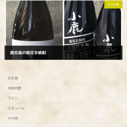
次の記事
鹿児島の限定芋焼酎
2024年3月15日
日本酒
本格焼酎
ワイン
リキュール
その他