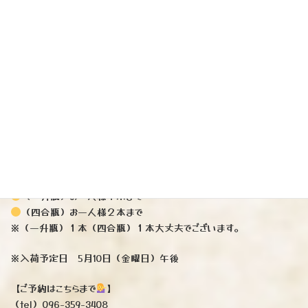
『光栄菊』スノウ・クレッセント雄山錦
（純米無濾過生原酒）佐賀県
※酒造好適米「雄山錦」は大粒で心白（お米の中心部分）発現率が
高く低タンパク質。心白は大きく醪も溶けやすいとっても優秀なお米で
ございます。先入観無しでお楽しみ頂きたいのでアルコール度数、精米
歩合、日本酒度、酸度、全て非公開となります。
（一升瓶）3465円税込み
（四合瓶）1925円税込み
（一升瓶）お一人様１本まで
（四合瓶）お一人様２本まで
※（一升瓶）１本（四合瓶）１本大丈夫でございます。
※入荷予定日 5月10日（金曜日）午後
【ご予約はこちらまで
】
（tel）096-359-3408