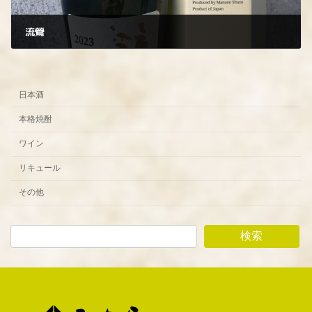
流鶯
2024年8月2日
日本酒
本格焼酎
ワイン
リキュール
その他
検索