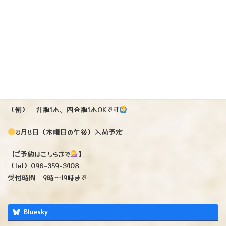
（アルコール度数15%）
（一升瓶）3520円税込
（四合瓶）1925円税込
※（一升瓶）お一人様1本まで
※（四合瓶）お一人様2本まで
（例）一升瓶1本、四合瓶1本OKです
8月8日（木曜日の午後）入荷予定
【ご予約はこちらまで
】
（tel）096-359-3408
受付時間 9時〜19時まで
Bluesky