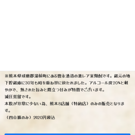
♪
高知県と言えば「辛口男酒！」というイメージがあり、久礼ブランドも
通常は辛口タイプが多いのですが、この「うらら」は真逆の味わいとな
ります。可憐で上品な味わいをキンキンに冷やしてお召し上がりくださ
いませ。
（四合瓶のみ）1601円税込
（写真右）本格米焼酎です♪
『酔って候』30年熟成20度
※熊本県球磨郡湯前町にある豊永酒造の激レア米焼酎です。蔵元の地
下貯蔵庫に30年も時を重ね世に放たれました。アルコール度20%と軽
やかで、熟された旨みと際立つ甘みが特徴でございます。
減圧蒸留です。
本数が非常に少ない為、熊本8店舗（特約店）のみの販売となりま
す。
（四合瓶のみ）2420円税込