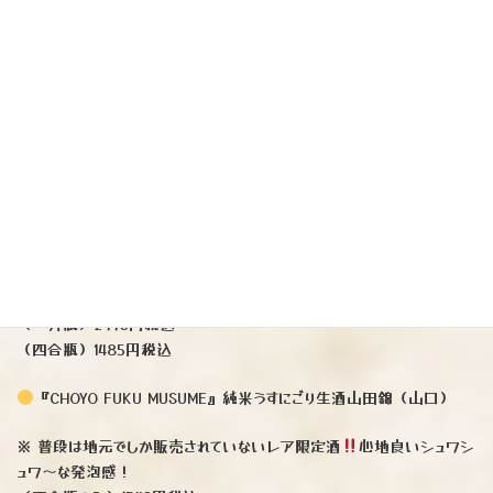
（四合瓶）1694円税込
（写真右下）
『長陽福娘』純米ピンクラベル（山口）
※酒米「山田錦」60%精米。ALC13%の原酒になります。軽やかな口
当たりから始まり「えっアルコール13度？」しっかりとした旨味があり、
縦の深み、横の膨らみとバランス抜群
直汲みならではの若干のガス
感も絶好調！後口もスッキリキレが良いので、ゆっくり長くお楽しみ頂け
ます♪
（一升瓶）2970円税込
（四合瓶）1485円税込
『CHOYO FUKU MUSUME』純米うすにごり生酒山田錦（山口）
※ 普段は地元でしか販売されていないレア限定酒
心地良いシュワシ
ュワ～な発泡感！