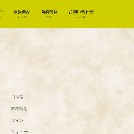
介
取扱商品
新着情報
お問い合わせ
o
Brand
New
Contact
日本酒
本格焼酎
ワイン
リキュール