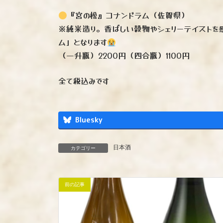
『宮の松』コナンドラム（佐賀県）
※純米造り。香ばしい穀物やシェリーテイストを
ム」となります
（一升瓶）2200円（四合瓶）1100円
全て税込みです
Bluesky
日本酒
カテゴリー
前の記事