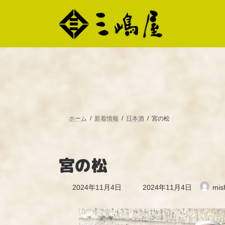
コ
ナ
ン
ビ
テ
ゲ
ン
ー
ツ
シ
へ
ョ
ス
ン
キ
に
ッ
移
プ
動
ホーム
新着情報
日本酒
宮の松
宮の松
最
2024年11月4日
2024年11月4日
mis
終
更
新
日