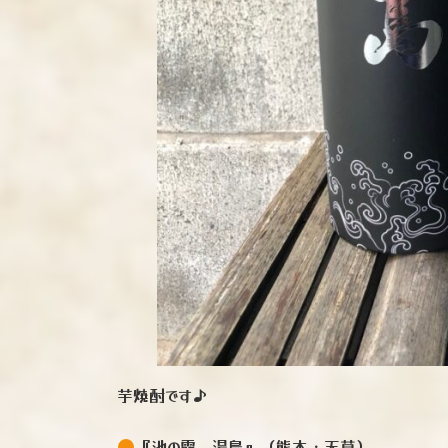
芋焼酎です♪
『池の露 湯島』（熊本・天草）