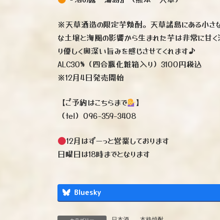
※天草酒造の限定芋焼酎。天草諸島にある小さ
な土壌と海風の影響から生まれた芋は非常に甘く
り優しく奥深い旨みを感じさせてくれます♪
ALC30%（四合瓶化粧箱入り）3100円税込
※12月4日発売開始
【ご予約はこちらまで
】
（tel）096-359-3408
12月はずーっと営業しております
日曜日は18時までとなります
Bluesky
日本酒
、
本格焼酎