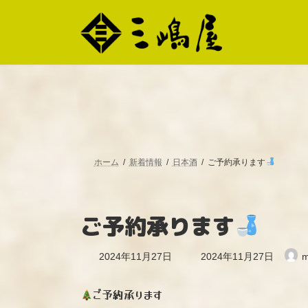
コ
ナ
ン
ビ
テ
ゲ
ン
ー
ツ
シ
へ
ョ
ス
ン
キ
に
ッ
移
プ
動
ホーム
新着情報
日本酒
ご予約承ります
ご予約承ります
最
2024年11月27日
2024年11月27日
m
終
更
新
ご予約承ります
日