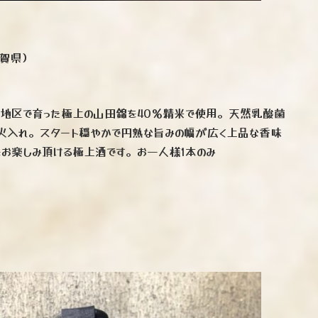
佐賀県）
地区で育った極上の山田錦を40％精米で使用。天然乳酸菌
火入れ。スタート穏やかで円熟な旨みの幅が広く上品な香味
お楽しみ頂ける極上酒です。お一人様1本のみ