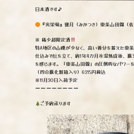
日本酒です♪
『光栄菊』甕月（みかつき）東条山田錦（
※ 稀少超限定酒
特A地区の山礫が少なく、高い養分を蓄えた東条
仕込みで酛を立て、約1年4カ月氷温熟成後、瓶
を感じます。「東条山田錦」の圧倒的なパワーを
（四合瓶化粧箱入り）6215円税込
※11月30日入荷予定
ご予約承ります