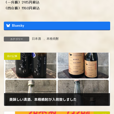
（一升瓶）2915円税込
（四合瓶）1760円税込
Bluesky
日本酒
、
本格焼酎
カテゴリー
前の記事
美味しい清酒、本格焼酎が入荷致しました
2025年2月20日