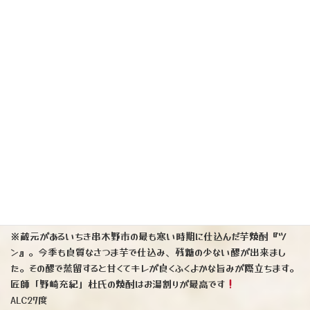
等外米で造られた酒は純米吟醸規格であっても特定名称を名乗ることが
出来ません。
ですから、お求めやすい価格ということで、蔵でも酒販店でもこの酒だ
けは不況知らず。
毎年絶大な人気を誇っています！
「阿櫻」のスパークリングは他の蔵と比べても明らかにドライ。食べな
がら飲んで丁度良い、旨さ。自信を持ってオススメ致します
（四合瓶のみ）1672円税込
（写真右下）芋焼酎です♪
『ツン』限定芋焼酎 田崎酒造
（鹿児島県）
※蔵元があるいちき串木野市の最も寒い時期に仕込んだ芋焼酎『ツ
ン』。今季も良質なさつま芋で仕込み、残糖の少ない醪が出来まし
た。その醪で蒸留すると甘くてキレが良くふくよかな旨みが際立ちます。
匠師「野崎充紀」杜氏の焼酎はお湯割りが最高です
ALC27度