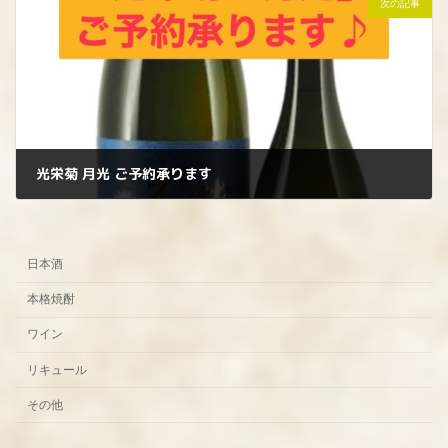
次の記事
光栄菊 月光 ご予約承ります
2025年2月28日
日本酒
本格焼酎
ワイン
リキュール
その他