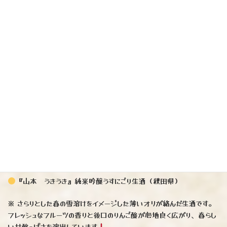
『山本 うきうき』純米吟醸うすにごり生酒（秋田県）
※ さらりとした春の雪溶けをイメージした薄いオリが絡んだ生酒です。
フレッシュなフルーツの香りと後口のりんご酸が心地良く広がり、春らし
い甘酸っぱさを演出しています