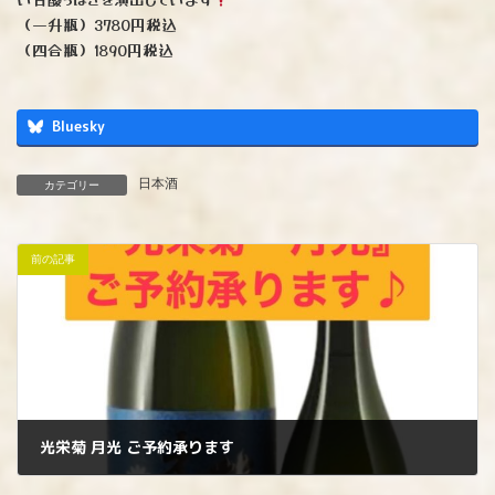
（一升瓶）3780円税込
（四合瓶）1890円税込
Bluesky
日本酒
カテゴリー
前の記事
光栄菊 月光 ご予約承ります
2025年2月28日