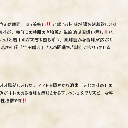
含んだ瞬間 あっ美味い
と感じる旨味が脳を刺激致します
のですが、毎年この時期の『亀萬』生原酒は間違い無し
ハ
ッシュさと若干のガス感を感じずつ、風味豊かな旨味が広がり
！若き杜氏「竹田瑠典」さんの匠酒をご堪能くださいませ☆
のまま瓶詰しました。ソフトで穏やかな酒米「まなむすめ」の
みがキレのある後味を感じさせるフレッシュ＆クリスピーな味
相性抜群です