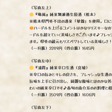
（写真左上）
『亀萬』純米無濾過生原酒（熊本）
※熊本県門外不出の酒米「華錦」を使用。口に
ハードルを上げるコメントはかなりリスキーな
ードルを超えていく美味しさでございます♪フレ
ます。県外の蔵元もリスペクトしている美味しさ
（一升瓶）3289円（四合瓶）1645円
（写真左中）
『浦霞』純米辛口生酒（宮城）
※辛口の旨みとキレの良さを、フレッシュな生酒
旨味を上手に引き出し、綺麗な酸味とほのかな苦
わいの純米辛口です♪春旬の魚介系のお料理と
（一升瓶）3509円（四合瓶）1606円
（写真左下）