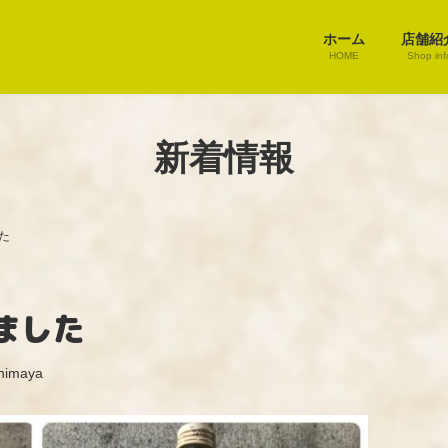
ホーム
店舗紹
HOME
Shop inf
新着情報
た
ました
himaya