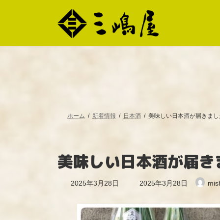
コ
ナ
ン
ビ
テ
ゲ
ン
ー
ツ
シ
へ
ョ
ス
ン
キ
に
ッ
移
プ
動
ホーム
新着情報
日本酒
美味しい日本酒が届きまし
美味しい日本酒が届き
最
2025年3月28日
2025年3月28日
mis
終
更
新
日