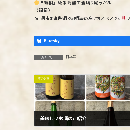
『繁桝』純米吟醸生酒切り絵ラベル
（福岡）
※ 週末の晩酌酒でお悩みの方にオススメです
Bluesky
日本酒
カテゴリー
前の記事
美味しいお酒のご紹介
2025年3月21日