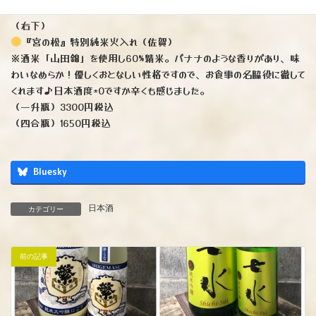
（右下）
『宮の松』特別純米火入れ（佐賀）
※酒米「山田錦」を使用し60%精米。バナナのような香りがあり、味
わいなめらか！優しくおとなしい性格ですので、お食事の名脇役に徹して
くれます♪日本酒度±0ですか辛くも感じました。
（一升瓶）3300円税込
（四合瓶）1650円税込
Bluesky
日本酒
カテゴリー
前の記事