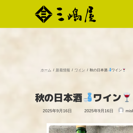
コ
ナ
ン
ビ
テ
ゲ
ン
ー
ツ
シ
へ
ョ
ス
ン
キ
に
ッ
移
プ
動
ホーム
新着情報
ワイン
秋の日本酒
ワイン
秋の日本酒
ワイン
最
2025年9月16日
2025年9月16日
mis
終
更
新
日