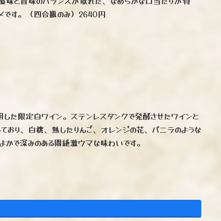
酸味と旨味のバランスが取れた、なめらかな口当たりが特
です。 （四合瓶のみ）2640円
使用した限定白ワイン。ステンレスタンクで発酵させたワインと
しており、白桃、熟したりんご、オレンジの花、バニラのような
よかで深みのある悶絶激ウマな味わいです。