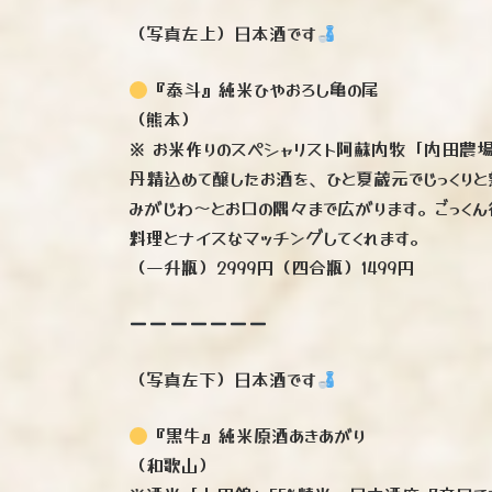
（写真左上）日本酒です
『泰斗』純米ひやおろし亀の尾
（熊本）
※ お米作りのスペシャリスト阿蘇内牧「内田農
丹精込めて醸したお酒を、ひと夏蔵元でじっくり
みがじわ〜とお口の隅々まで広がります。ごっく
料理とナイスなマッチングしてくれます。
（一升瓶）2999円（四合瓶）1499円
（写真左下）日本酒です
『黒牛』純米原酒あきあがり
（和歌山）