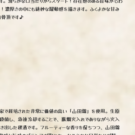
です。滑らかな口当たりからスタート！存在感のある旨味がじわ
！濃厚さの中にも絶妙な躍動感を描きます。ふくよかな甘み
真骨頂です♪
農家で栽培された非常に価値の高い「山田錦」を使用。生原
殺菌し、急速冷却することで、瓶燗火入れでありながら火入
引き出した秋酒です。フルーティーな香りを保ちつつ、山田錦