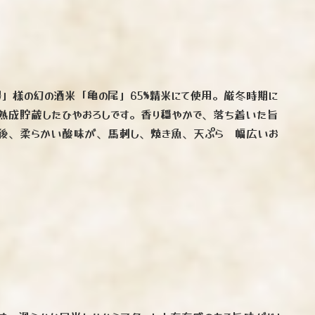
場」様の幻の酒米「亀の尾」65%精米にて使用。厳冬時期に
と熟成貯蔵したひやおろしです。香り穏やかで、落ち着いた旨
ん後、柔らかい酸味が、馬刺し、焼き魚、天ぷら 幅広いお