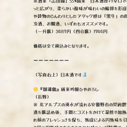
※酒米「山田錦」55%精米 日本酒度+7辛口
っと広がり、柔らかい酸味が味わいの輪郭を形成
や穀物のじんわりとしたアタック感は「黒牛」の
冷酒、お燗酒、いずれもオススメです。
（一升瓶）3487円（四合瓶）1744円
価格は全て税込みとなります。
（写真右上）日本酒です
『御湖鶴』純米吟醸ひやおろし
（長野）
※ 北アルプスの湧水が流れる安曇野市の契約
酒を瓶詰め後、手間とコストをかけて湯煎で加熱
れ前のフレッシュさを保ち、熟成による円熟味を