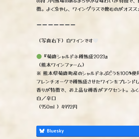
の持つ円熟味のあるまろやかな味わいが特徴で、
徴。よく冷やし、ワイングラスで飲むのがオススメ
（写真右下）白ワインです
『菊鹿シャルドネ樽熟成2023』
（熊本ワインファーム）
※ 熊本県菊鹿町産のシャルドネぶどうを100%
フレンチオークで樽熟成させたワインをブレンド
香りが特徴で、お上品な樽香がアクセント。ふく
白／辛口
（750ml ）4972円
Bluesky