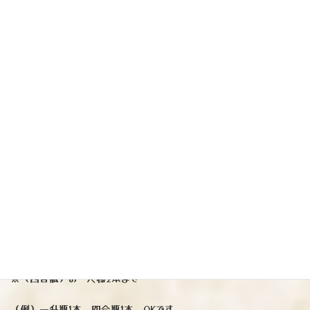
日本酒です
ご予約承ります
『光栄菊』スノウ・クレッセント山田錦
（佐賀）
※ご期待に応える味わいです♪大人気の「山田スノクレ」
爽やかな口当たりと深みのある味わいは、天然乳酸菌仕込みのパワー
を感じます。
※新酒となります（透明瓶）
（一升瓶）3795円税込
（四合瓶）2200円税込
※（一升瓶）お一人様1本まで
※（四合瓶）お一人様2本まで
（例）一升瓶1本、四合瓶1本 OKです