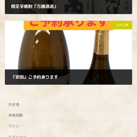
限定芋焼酎『万膳酒造』
2025年11月7日
次の記事
『安田』ご予約承ります
2025年11月11日
日本酒
本格焼酎
ワイン
リキュール