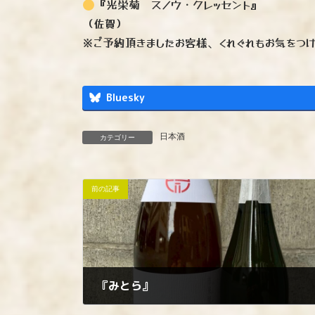
『光栄菊 スノウ・クレッセント』
（佐賀）
※ご予約頂きましたお客様、くれぐれもお気をつけ
Bluesky
日本酒
カテゴリー
前の記事
『みとら』
2025年11月11日