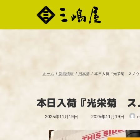
コ
ナ
ン
ビ
テ
ゲ
ン
ー
ツ
シ
へ
ョ
ス
ン
キ
に
ッ
移
プ
動
ホーム
新着情報
日本酒
本日入荷『光栄菊 スノウ
本日入荷『光栄菊 ス
最
2025年11月19日
2025年11月19日
m
終
更
新
日