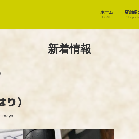
ホーム
店舗紹
HOME
Shop inf
新着情報
）
はり）
himaya