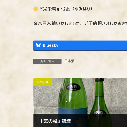
『光栄菊』弓張（ゆみはり）
※本日入荷いたしました。ご予約頂きましたお客
Bluesky
日本酒
カテゴリー
前の記事
『宮の松』狼煙