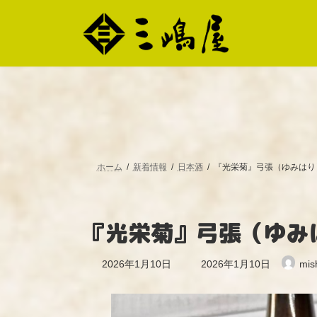
コ
ナ
ン
ビ
テ
ゲ
ン
ー
ツ
シ
へ
ョ
ス
ン
キ
に
ッ
移
プ
動
ホーム
新着情報
日本酒
『光栄菊』弓張（ゆみはり
『光栄菊』弓張（ゆみ
最
2026年1月10日
2026年1月10日
mis
終
更
新
日