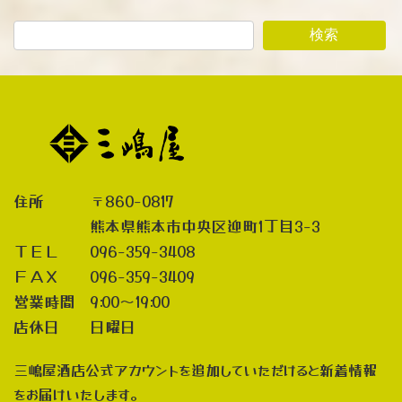
検索
住所 〒860-0817
熊本県熊本市中央区迎町1丁目3-3
ＴＥＬ 096-359-3408
ＦＡＸ 096-359-3409
営業時間 9:00～19:00
店休日 日曜日
三嶋屋酒店公式アカウントを追加していただけると新着情報
をお届けいたします。