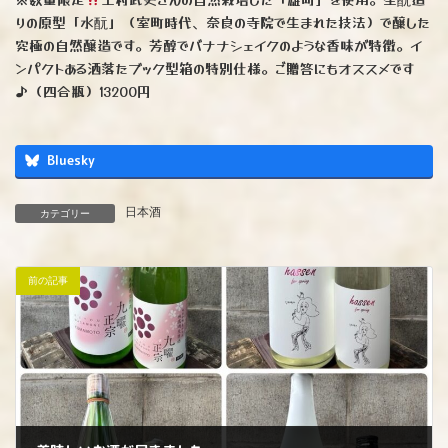
りの原型「水酛」（室町時代、奈良の寺院で生まれた技法）で醸した
究極の自然醸造です。芳醇でバナナシェイクのような香味が特徴。イ
ンパクトある洒落たブック型箱の特別仕様。ご贈答にもオススメです
♪（四合瓶）13200円
Bluesky
日本酒
カテゴリー
前の記事