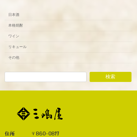
日本酒
本格焼酎
ワイン
リキュール
その他
検索
住所 〒860-0817