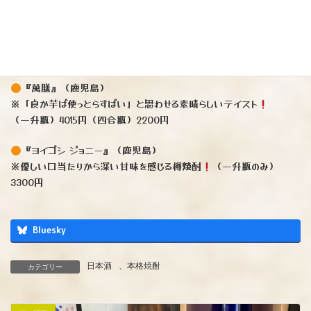
『モアナ』芋樽（鹿児島）
※バニラやナッツを思わせる甘味、香ばしさが特徴
（一升瓶）3520円（四合瓶）2090円
『萬膳』（鹿児島）
※「良か芋ば使っとらすばい」と思わせる素晴らしいテイスト
（一升瓶）4015円（四合瓶）2200円
『ヨイゴシ ジョニー』（鹿児島）
※優しい口当たりから深い甘味を感じる樽焼酎
（一升瓶のみ）
3300円
Bluesky
日本酒
、
本格焼酎
カテゴリー