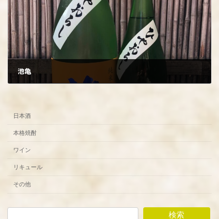
池亀
2022年8月27日
日本酒
本格焼酎
ワイン
リキュール
その他
検索