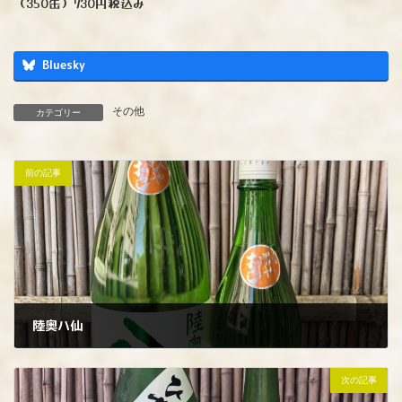
（350缶）730円税込み
Bluesky
その他
カテゴリー
前の記事
陸奥ハ仙
2022年8月25日
次の記事