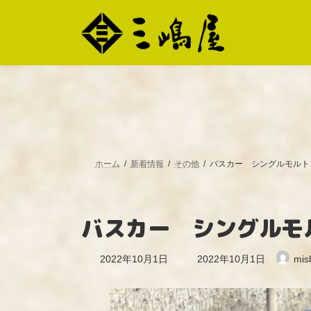
コ
ナ
ン
ビ
テ
ゲ
ン
ー
ツ
シ
へ
ョ
ス
ン
キ
に
ッ
移
プ
動
ホーム
新着情報
その他
バスカー シングルモルト
バスカー シングルモ
最
2022年10月1日
2022年10月1日
mis
終
更
新
日