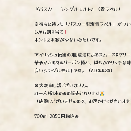
『バスカー シングルモルト』（青ラベル）
※待ちに待った「バスカー限定青ラベル」がつい
しかも割り当て
ホントに本数が少ないみたいです。
アイリッシュ伝統の3回蒸溜によるスムース&クリ
華やかさのあるバーボン樽と、穏やかでリッチな味
良いシングルモルトです。（ALC44.3%）
※大変申し訳ございません。
お一人様1本のみの販売となります
（店頭にございませんので、お声かけくださいませ
700ml 2850円税込み