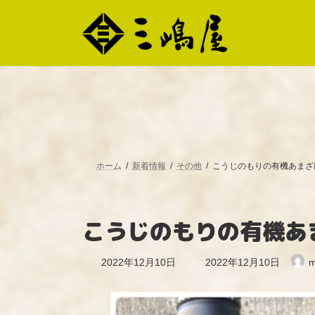
コ
ナ
ン
ビ
テ
ゲ
ン
ー
ツ
シ
へ
ョ
ス
ン
キ
に
ッ
移
プ
動
ホーム
新着情報
その他
こうじのもりの有機あまざ
こうじのもりの有機あ
最
2022年12月10日
2022年12月10日
m
終
更
新
日