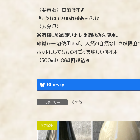
（写真右）甘酒です♪
『こうじのもりの有機あまざけ』
（大分県）
※有機JAS認定された米麹のみを使用。
砂糖を一切使用せず、天然の自然な甘さが際立
ホットにしてもものすごく美味しいですよー
（500ml）864円税込み
Bluesky
その他
カテゴリー
前の記事