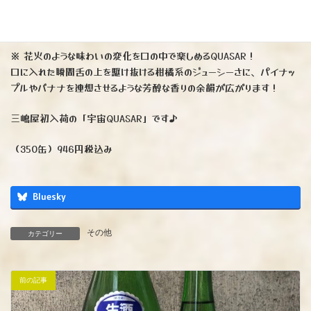
『宇宙ブルーイング QUASAR』クエーサー
※ 花火のような味わいの変化を口の中で楽しめるQUASAR！
口に入れた瞬間舌の上を駆け抜ける柑橘系のジューシーさに、パイナッ
プルやバナナを連想させるような芳醇な香りの余韻が広がります！
三嶋屋初入荷の「宇宙QUASAR」です♪
（350缶）946円税込み
Bluesky
その他
カテゴリー
前の記事