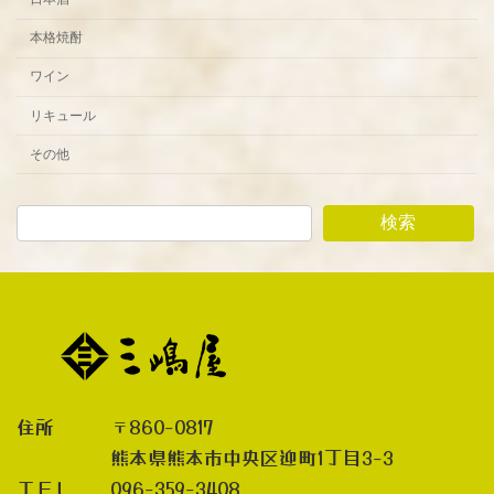
本格焼酎
ワイン
リキュール
その他
検索
住所 〒860-0817
熊本県熊本市中央区迎町1丁目3-3
ＴＥＬ 096-359-3408