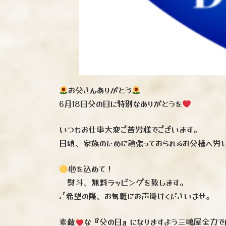
お父さんありがとう
6月18日父の日に特別なありがとうを
いつもお仕事大変ご苦労様でございます。
日頃、家族のために頑張っておられるお父様へ労
心を込めて！
熨斗、無料ラッピングを致します。
ご希望の際、お気軽にお声掛けくださいませ。
素敵
な『父の日』になりますよう三嶋屋全力で