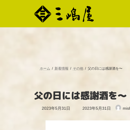
コ
ナ
ン
ビ
テ
ゲ
ン
ー
ツ
シ
へ
ョ
ス
ン
キ
に
ッ
移
プ
動
ホーム
新着情報
その他
父の日には感謝酒を〜
父の日には感謝酒を〜
最
2023年5月31日
2023年5月31日
mis
終
更
新
日