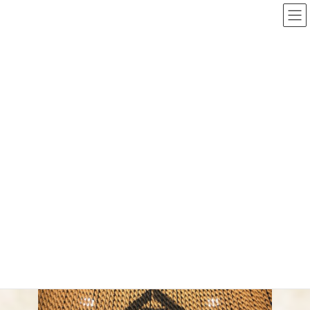
コ
ナ
ン
ビ
テ
ゲ
ン
ー
ツ
シ
へ
ョ
新着情報
ス
ン
キ
に
ッ
移
プ
動
ホーム
新着情報
その他
大晦日まで営業します！
大晦日まで営業します！
最
2023年12月29日
2023年12月29日
mishimaya
終
更
新
日
時
: