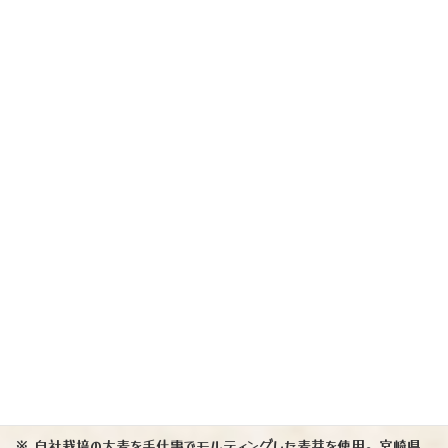
ジャパニーズウイスキーです
『OSUZU MALT Sakura Barrel 』
※ 自社栽培の大麦を手仕事でモルティングした麦芽を使用。宮崎県