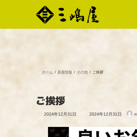
コ
ナ
ン
ビ
テ
ゲ
ン
ー
ツ
シ
へ
ョ
ス
ン
キ
に
ッ
移
プ
動
ホーム
新着情報
その他
ご挨拶
ご挨拶
最
2024年12月31日
2024年12月31日
m
終
更
新
日